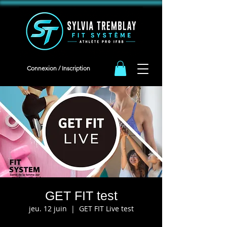
<meta name="facebook-domain-verification" content="iqeb5cqja62i9oudlbm8mn2t1g94ha" />
Connexion / Inscription
GET FIT test
jeu. 12 juin
  |  
GET FIT Live test