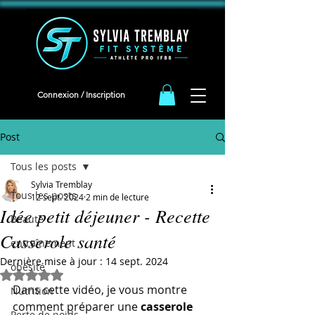
<meta name="facebook-domain-verification" content="iqeb5cqja62i9oudlbm8mn2t1g94ha" />
Connexion / Inscription
Post
Tous les posts
Sylvia Tremblay
Tous les posts
12 sept. 2024
2 min de lecture
Idée petit déjeuner - Recette
Beauté
Casserole santé
entraînement
Dernière mise à jour :
14 sept. 2024
obésité
Noté NaN étoiles sur 5.
Dans cette vidéo, je vous montre 
Nutrition
comment préparer une 
casserole 
Perte de poids