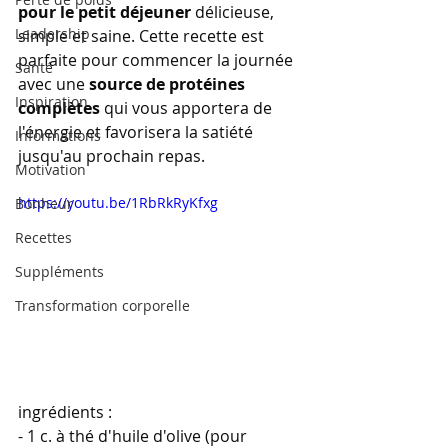
pour le petit déjeuner
 délicieuse, 
Leadership
simple et saine. Cette recette est 
parfaite pour commencer la journée 
Santé
avec une 
source de protéines 
Inspiration
complètes
 qui vous apportera de 
l'énergie et favorisera la satiété 
Informations
jusqu'au prochain repas. 
Motivation
https://youtu.be/1RbRkRyKfxg
Bonheur
Recettes
Suppléments
Transformation corporelle
ingrédients : 
- 1 c. à thé d'huile d'olive (pour 