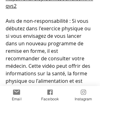
qvs2
Avis de non-responsabilité : Si vous 
débutez dans l'exercice physique ou 
si vous envisagez de vous lancer 
dans un nouveau programme de 
remise en forme, il est 
recommander de consulter votre 
médecin. Cette vidéo peut offrir des 
informations sur la santé, la forme 
physique ou l'alimentation et est 
destinée à des fins éducatives 
uniquement. Ces informations ne 
Email
Facebook
Instagram
sont pas destinées à remplacer un 
avis médical professionnel. Sachez 
que l'exécution de tout exercice ou 
programme sans supervision se fait 
à vos propres risques. 