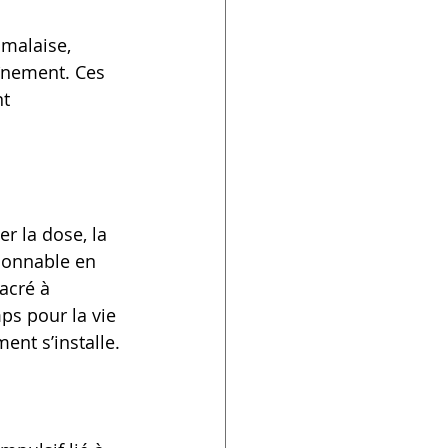
malaise, 
înement. Ces 
t 
r la dose, la 
sonnable en 
acré à 
ps pour la vie 
ent s’installe. 