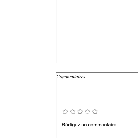
Commentaires
Ajouter une note
Toutes les protéines ne se valent
Rédigez un commentaire...
pas ! Laquelle choisir et à quel