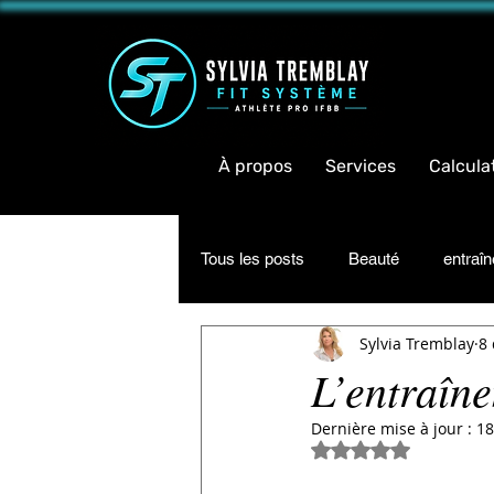
<meta 
À propos
Services
Calcula
Tous les posts
Beauté
entraî
Sylvia Tremblay
8 
Inspiration
Informations
L’entraîn
Dernière mise à jour :
18
Noté NaN étoiles su