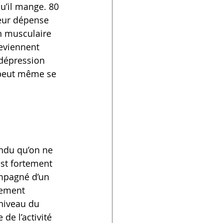
qu’il mange. 80 
eur dépense 
 musculaire 
eviennent 
 dépression 
t peut même se 
ndu qu’on ne 
est fortement 
mpagné d’un 
tement 
niveau du 
de l’activité 