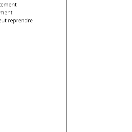
tement 
ement 
eut reprendre 