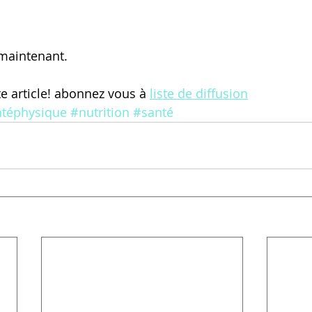
maintenant. 
e article! abonnez vous à 
liste de diffusion
téphysique
#nutrition
#santé