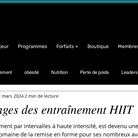
name="facebook-domain-verification" content="iqeb5cqja62i9oudlbm8mn2t1g94ha" />
teur
Programmes
Forfaits +
Boutique
Membre
nement
obésité
Nutrition
Perte de poids
Leaders
2 mars 2024
2 min de lecture
Motivation
Bonheur
Recettes
Suppléments
Tr
ages des entraînement HIIT
r 5.
ement par intervalles à haute intensité, est devenu u
domaine de la remise en forme pour ses nombreux av