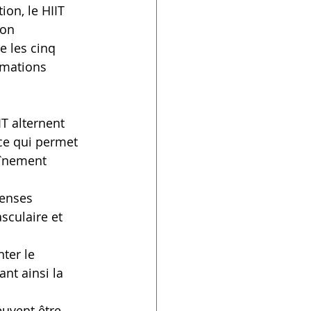
on, le HIIT 
ion 
e les cinq 
rmations 
T alternent 
ce qui permet 
aînement 
tenses 
sculaire et 
ter le 
nt ainsi la 
uvent être 