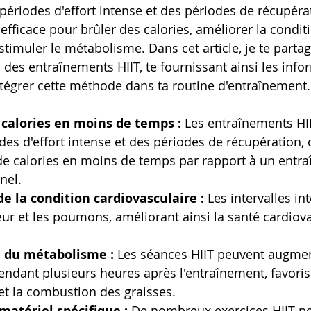
périodes d'effort intense et des périodes de récupérati
efficace pour brûler des calories, améliorer la condit
stimuler le métabolisme. Dans cet article, je te partag
 des entraînements HIIT, te fournissant ainsi les info
tégrer cette méthode dans ta routine d'entraînement.
 calories en moins de temps :
 Les entraînements HII
des d'effort intense et des périodes de récupération, 
de calories en moins de temps par rapport à un entr
nel.
e la condition cardiovasculaire :
 Les intervalles in
cœur et les poumons, améliorant ainsi la santé cardiova
 du métabolisme :
 Les séances HIIT peuvent augmen
dant plusieurs heures après l'entraînement, favorisa
et la combustion des graisses.
matériel spécifique :
 De nombreux exercices HIIT pe