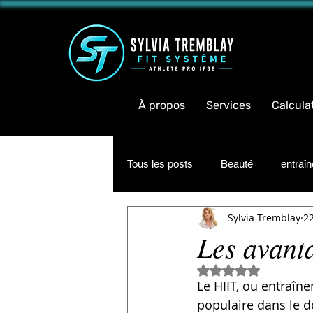
<meta 
À propos
Services
Calcula
Tous les posts
Beauté
entraî
Sylvia Tremblay
2
Inspiration
Informations
Les avant
Noté NaN étoiles su
Le HIIT, ou entraîn
populaire dans le 