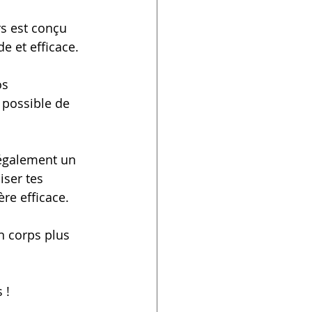
s est conçu 
e et efficace.
s 
 possible de 
 également un 
iser tes 
re efficace.
 corps plus 
 !