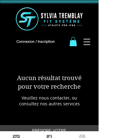
<meta name="facebook-domain-verification" content="iqeb5cqja62i9oudlbm8mn2t1g94ha" />
Connexion / Inscription
Aucun résultat trouvé
pour votre recherche
Veuillez nous contacter, ou
consultez nos autres services
PRENDRE VOTRE
RENDEZ-VOUS