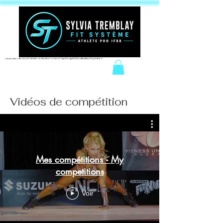
<meta name="facebook-domain-verification" content="iqeb5cqja62i9oudlbm8mn2t1g94ha" />
Connexion / Inscription
Vidéos de compétition
Mes compétitions - My
competitions
Voir