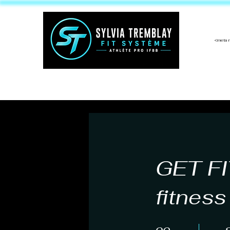
<meta 
À propos
Services
Calcula
GET FI
fitnes
90 jours
8