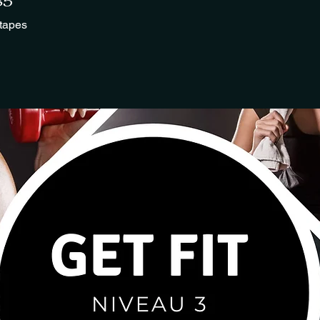
85
tapes