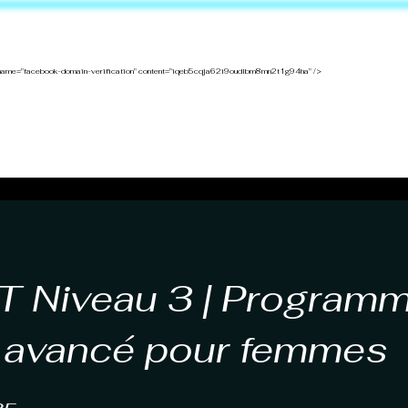
name="facebook-domain-verification" content="iqeb5cqja62i9oudlbm8mn2t1g94ha" />
teur
Programmes
Forfaits +
Boutique
Membre
T Niveau 3 | Program
s avancé pour femmes
5 étapes