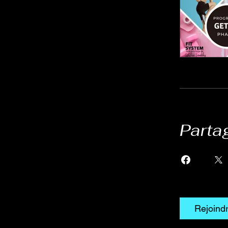
Parta
Rejoind