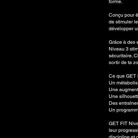
forme.
Conçu pour ê
de stimuler l
développer un
Grâce à des e
Niveau 3 stim
sécuritaire. 
sortir de ta 
Ce que GET F
Un métabolis
Une augmenta
Une silhouett
Des entraîne
Un programme
GET FIT Nive
leur progress
discipline et 