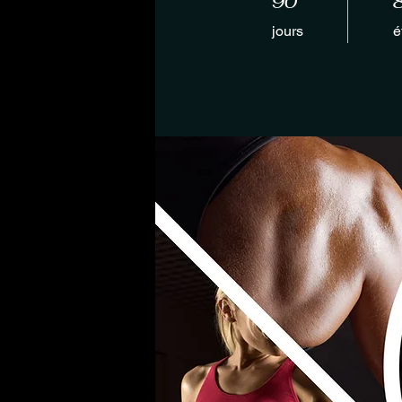
90
jours
é