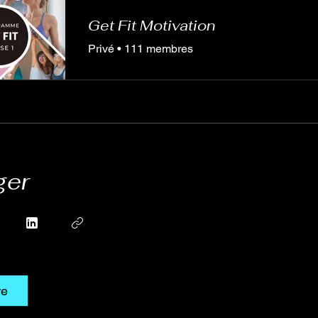
Get Fit Motivation
Privé
•
111 membres
ger
re