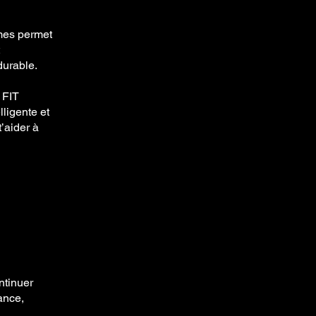
mes permet
durable.
 FIT
ligente et
t’aider à
ntinuer
ance,