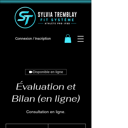
<meta name="facebook-domain-verification" content="iqeb5cqja62i9oudlbm8mn2t1g94ha" />
Connexion / Inscription
Disponible en ligne
Évaluation et
Bilan (en ligne)
Consultation en ligne.
150