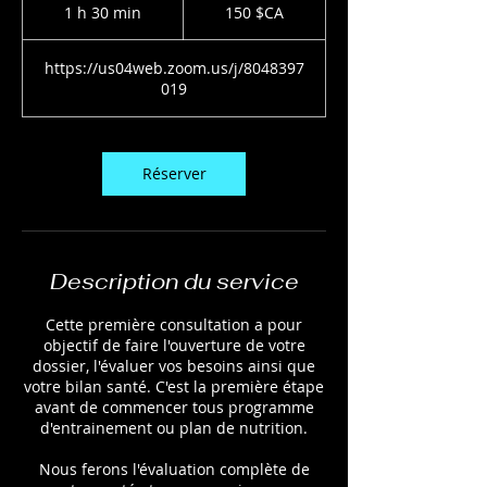
dollars
1 h 30 min
1
150 $CA
canadiens
3
0
https://us04web.zoom.us/j/8048397
m
019
i
n
Réserver
Description du service
Cette première consultation a pour
objectif de faire l'ouverture de votre
dossier, l'évaluer vos besoins ainsi que
votre bilan santé. C'est la première étape
avant de commencer tous programme
d'entrainement ou plan de nutrition.
Nous ferons l'évaluation complète de