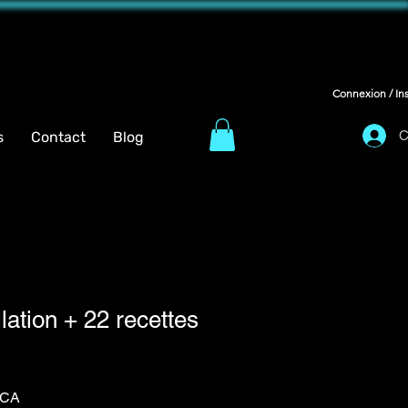
Connexion / Ins
C
s
Contact
Blog
lation + 22 recettes
Prix
$CA