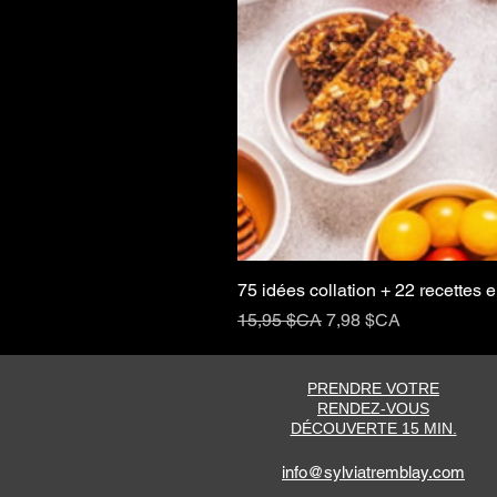
75 idées collation + 22 recettes
Prix original
Prix promotionnel
15,95 $CA
7,98 $CA
PRENDRE VOTRE
RENDEZ-VOUS
DÉCOUVERTE 15 MIN.
info@sylviatremblay.com