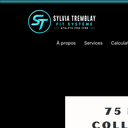
<meta 
À propos
Services
Calcula