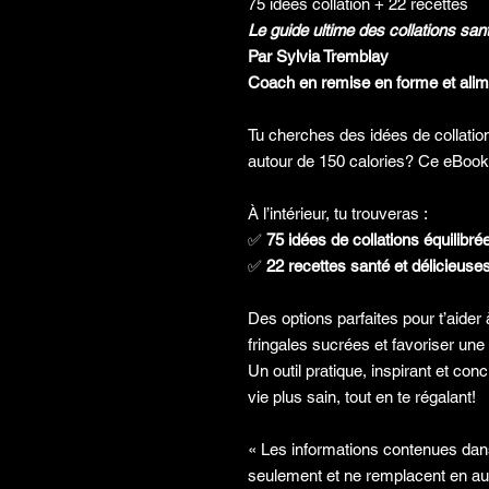
75 idées collation + 22 recettes
Le guide ultime des collations sa
Par Sylvia Tremblay
Coach en remise en forme et alime
Tu cherches des idées de collation
autour de 150 calories? Ce eBook e
À l’intérieur, tu trouveras :
✅
75 idées de collations équilibré
✅
22 recettes santé et délicieuse
Des options parfaites pour t’aider 
fringales sucrées et favoriser une 
Un outil pratique, inspirant et c
vie plus sain, tout en te régalant!
« Les informations contenues dans 
seulement et ne remplacent en au