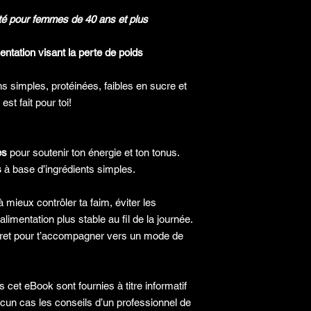
qualifié. Avant d’ap
alimentation ou à vot
nté pour femmes de 40 ans et plus
recommandé de consu
professionnel de la s
ntation visant la perte de poids
s simples, protéinées, faibles en sucre et
st fait pour toi!
es
pour soutenir ton énergie et ton tonus.
s
à base d’ingrédients simples.
à mieux contrôler ta faim, éviter les
alimentation plus stable au fil de la journée.
oncret pour t’accompagner vers un mode de
cet eBook sont fournies à titre informatif
cun cas les conseils d’un professionnel de