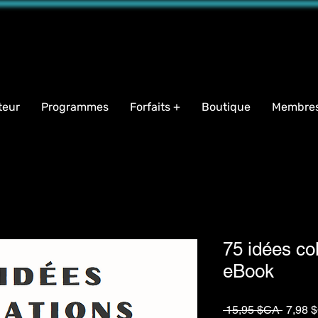
name="facebook-domain-verification" content="iqeb5cqja62i9oudlbm8mn2t1g94ha" />
teur
Programmes
Forfaits +
Boutique
Membre
75 idées col
eBook
Prix
 15,95 $CA 
7,98 