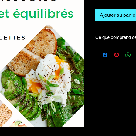
origina
Ajouter au panie
Ce que comprend c
✅
75 idées de collati
énergie et ton tonus.
✅
22 recettes santé 
simples.
Des options parfaites
faim, éviter les fring
alimentation plus stab
Un outil pratique, ins
t’accompagner vers u
régalant!
« Les informations c
fournies à titre info
aucun cas les conseil