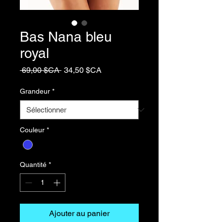
Bas Nana bleu
royal
Prix
Prix
 69,00 $CA 
34,50 $CA
original
promotionnel
Grandeur
*
Couleur
*
Quantité
*
Ajouter au panier