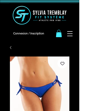
<meta name="facebook-domain-verification" content="iqeb5cqja62i9oudlbm8mn2t1g94ha" />
Connexion / Inscription