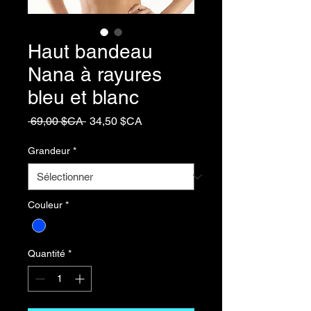
Haut bandeau
Nana à rayures
bleu et blanc
Prix
Prix
 69,00 $CA 
34,50 $CA
original
promotionnel
Grandeur
*
Couleur
*
Quantité
*