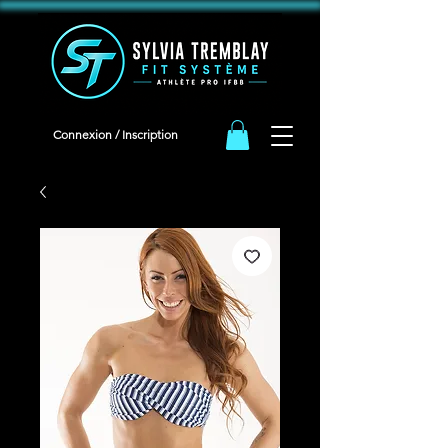
<meta name="facebook-domain-verification" content="iqeb5cqja62i9oudlbm8mn2t1g94ha" />
Connexion / Inscription