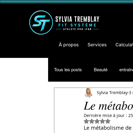
<meta 
À propos
Services
Calcula
Tous les posts
Beauté
entraî
Sylvia Tremblay
3
Inspiration
Informations
Le métabo
Dernière mise à jour :
25
Noté NaN étoiles su
Le métabolisme de b