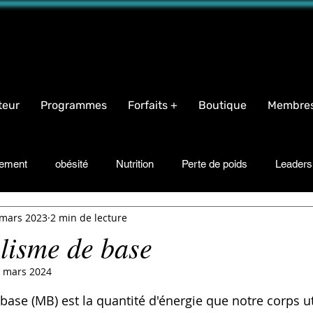
name="facebook-domain-verification" content="iqeb5cqja62i9oudlbm8mn2t1g94ha" />
teur
Programmes
Forfaits +
Boutique
Membre
nement
obésité
Nutrition
Perte de poids
Leaders
 mars 2023
2 min de lecture
Motivation
Bonheur
Recettes
Suppléments
Tr
lisme de base
 mars 2024
r 5.
ase (MB) est la quantité d'énergie que notre corps ut