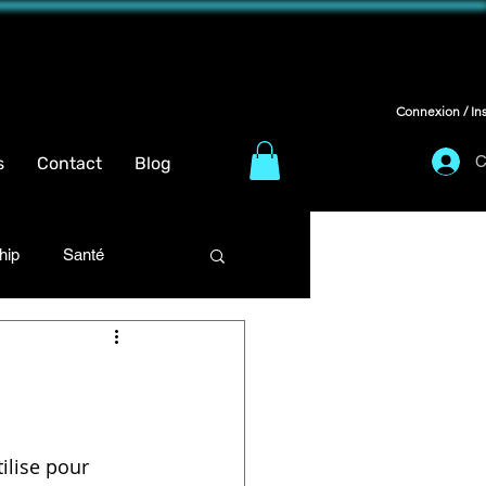
Connexion / Ins
C
s
Contact
Blog
hip
Santé
ansformation corporelle
ilise pour 