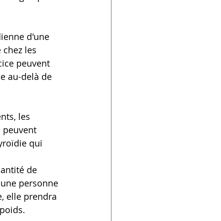
dienne d'une 
 chez les 
cice peuvent 
e au-delà de 
ts, les 
 peuvent 
roïdie qui 
antité de 
i une personne 
 elle prendra 
poids.