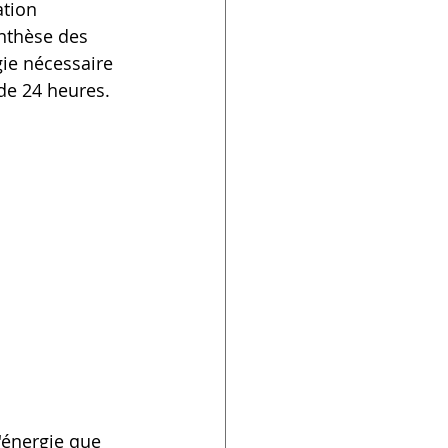
ation 
ynthèse des 
gie nécessaire 
de 24 heures.