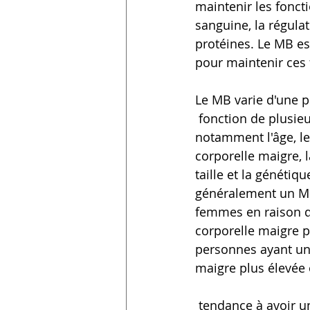
maintenir les fonctio
sanguine, la régulat
protéines. Le MB es
pour maintenir ces 
Le MB varie d'une p
 fonction de plusieurs facteurs, 
notamment l'âge, le
corporelle maigre, l
taille et la généti
généralement un MB
femmes en raison d
corporelle maigre p
personnes ayant un
maigre plus élevée
 tendance à avoir un MB plus élevé, car les muscles ont besoin de plus d'énergie que 