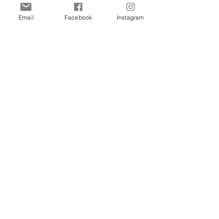
Email
Facebook
Instagram