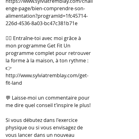
https://www.sylviatremblay.com/chall
enge-page/bien-comprendre-son-
alimentation?programId=1fc45714-
226d-4536-8a03-bc47c381b71e
🏋️‍♀️ Entraîne-toi avec moi grâce à 
mon programme Get Fit Un 
programme complet pour retrouver 
la forme à la maison, à ton rythme : 
👉 
http://www.sylviatremblay.com/get-
fit-land
💬 Laisse-moi un commentaire pour 
me dire quel conseil t’inspire le plus! 
Si vous débutez dans l'exercice 
physique ou si vous envisagez de 
vous lancer dans un nouveau 