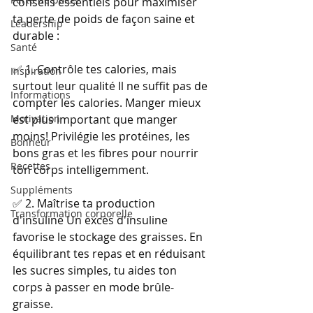
conseils essentiels pour maximiser 
ta perte de poids de façon saine et 
Leadership
durable : 
Santé
✅ 1. Contrôle tes calories, mais 
Inspiration
surtout leur qualité Il ne suffit pas de 
Informations
compter les calories. Manger mieux 
Motivation
est plus important que manger 
moins! Privilégie les protéines, les 
Bonheur
bons gras et les fibres pour nourrir 
Recettes
ton corps intelligemment. 
Suppléments
✅ 2. Maîtrise ta production 
Transformation corporelle
d'insuline Un excès d'insuline 
favorise le stockage des graisses. En 
équilibrant tes repas et en réduisant 
les sucres simples, tu aides ton 
corps à passer en mode brûle-
graisse. 