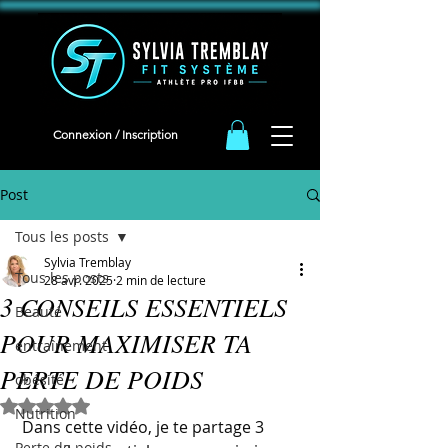
<meta name="facebook-domain-verification" content="iqeb5cqja62i9oudlbm8mn2t1g94ha" />
Connexion / Inscription
Post
Tous les posts
Sylvia Tremblay
Tous les posts
28 avr. 2025
2 min de lecture
3 CONSEILS ESSENTIELS
Beauté
POUR MAXIMISER TA
entraînement
PERTE DE POIDS
obésité
Noté NaN étoiles sur 5.
Nutrition
 Dans cette vidéo, je te partage 3 
Perte de poids