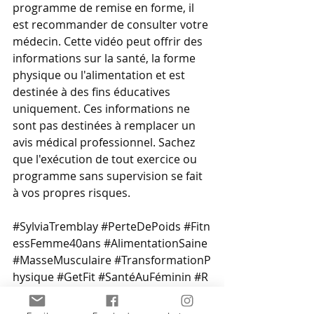
programme de remise en forme, il 
est recommander de consulter votre 
médecin. Cette vidéo peut offrir des 
informations sur la santé, la forme 
physique ou l'alimentation et est 
destinée à des fins éducatives 
uniquement. Ces informations ne 
sont pas destinées à remplacer un 
avis médical professionnel. Sachez 
que l'exécution de tout exercice ou 
programme sans supervision se fait 
à vos propres risques. 
#SylviaTremblay
#PerteDePoids
#Fitn
essFemme40ans
#AlimentationSaine
#MasseMusculaire
#TransformationP
hysique
#GetFit
#SantéAuFéminin
#R
emiseEnForme
alimentation
nutrition
perte de poids
protéine