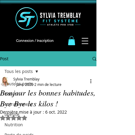
<meta name="facebook-domain-verification" content="iqeb5cqja62i9oudlbm8mn2t1g94ha" />
Connexion / Inscription
Post
Tous les posts
Sylvia Tremblay
Tous les posts
1 janv. 2020
2 min de lecture
Bonjour les bonnes habitudes,
Beauté
Bye Bye les kilos !
entraînement
Dernière mise à jour :
6 oct. 2022
obésité
Noté NaN étoiles sur 5.
Nutrition
Perte de poids