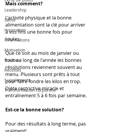
Mais comment?
Leadership
L’activité physique et la bonne 
Santé
alimentation sont la clé pour arriver 
Inspiration
à vos fins une bonne fois pour 
toutes.
Informations
Motivation
Que ce soit au mois de janvier ou 
tout au long de l'année les bonnes 
Bonheur
résolutions reviennent souvent au 
Recettes
menu. Plusieurs sont prêts à tout 
Suppléments
pour faire fondre les kilos en trop. 
Diète restrictive miracle et 
Transformation corporelle
entraînement 5 à 6 fois par semaine.
Est-ce la bonne solution? 
Pour des résultats à long terme, pas 
vraiment!