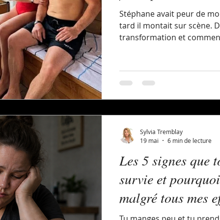
Stéphane avait peur de mon
tard il montait sur scène. 
transformation et comment
peut changer ta vie.
Sylvia Tremblay
19 mai
6 min de lecture
Les 5 signes que 
survie et pourquoi
malgré tous mes ef
Tu manges peu et tu prends