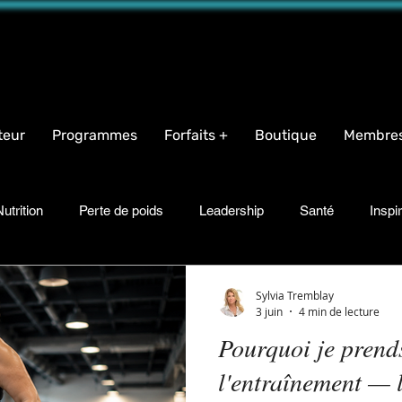
name="facebook-domain-verification" content="iqeb5cqja62i9oudlbm8mn2t1g94ha" />
teur
Programmes
Forfaits +
Boutique
Membre
utrition
Perte de poids
Leadership
Santé
Inspi
Suppléments
Transformation corporelle
Sylvia Tremblay
3 juin
4 min de lecture
Pourquoi je prend
l'entraînement — l'