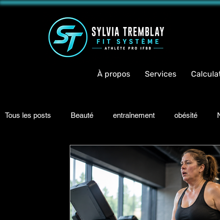
<meta 
À propos
Services
Calcula
Tous les posts
Beauté
entraînement
obésité
N
Informations
Motivation
Bonheur
Recettes