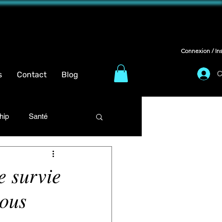
Connexion / Ins
C
s
Contact
Blog
hip
Santé
ansformation corporelle
e survie
tous