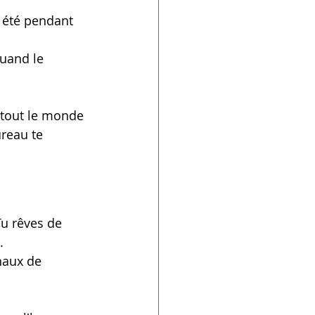
 été pendant 
uand le 
tout le monde 
reau te 
u rêves de 
.
naux de 