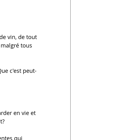
de vin, de tout 
 malgré tous 
ue c'est peut-
rder en vie et 
t?
entes qui 