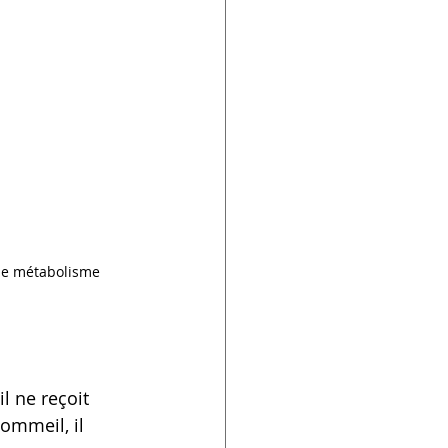
ie métabolisme 
l ne reçoit 
ommeil, il 