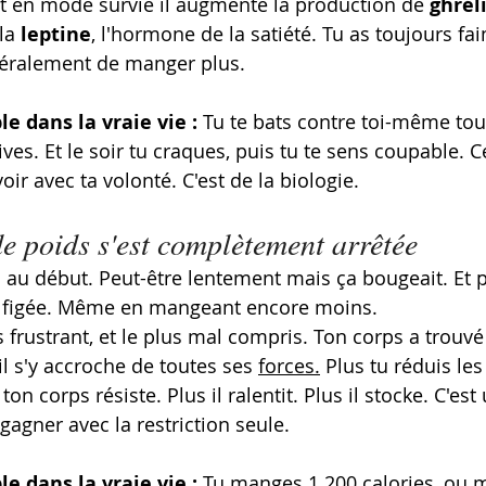
t en mode survie il augmente la production de 
ghrél
la 
leptine
, l'hormone de la satiété. Tu as toujours fa
ittéralement de manger plus.
e dans la vraie vie :
 Tu te bats contre toi-même tout
rives. Et le soir tu craques, puis tu te sens coupable. C
oir avec ta volonté. C'est de la biologie.
de poids s'est complètement arrêtée
 au début. Peut-être lentement mais ça bougeait. Et pu
e figée. Même en mangeant encore moins.
us frustrant, et le plus mal compris. Ton corps a trou
 il s'y accroche de toutes ses 
forces.
Plus tu réduis les
 ton corps résiste. Plus il ralentit. Plus il stocke. C'es
gagner avec la restriction seule.
e dans la vraie vie :
 Tu manges 1 200 calories, ou