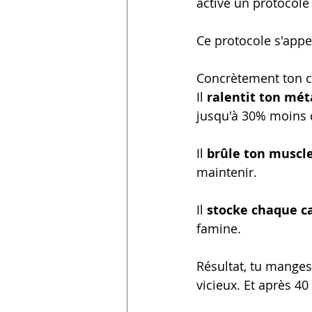
active un protocole
Ce protocole s'appe
Concrètement ton co
Il 
ralentit ton mé
jusqu'à 30% moins d
Il 
brûle ton muscl
maintenir.
Il 
stocke chaque ca
famine.
Résultat, tu manges 
vicieux. Et après 4