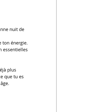
onne nuit de 
e ton énergie. 
 essentielles 
éjà plus 
ce que tu es 
 âge.