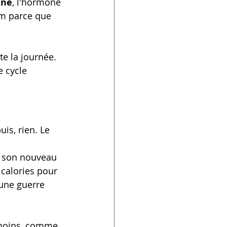
ine
, l'hormone 
im parce que 
e la journée. 
e cycle 
is, rien. Le 
vé son nouveau 
 calories pour 
t une guerre 
 moins, comme 