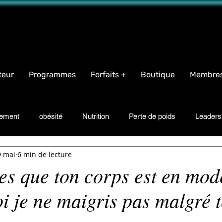
name="facebook-domain-verification" content="iqeb5cqja62i9oudlbm8mn2t1g94ha" />
teur
Programmes
Forfaits +
Boutique
Membre
nement
obésité
Nutrition
Perte de poids
Leaders
9 mai
6 min de lecture
Motivation
Bonheur
Recettes
Suppléments
Tr
es que ton corps est en mod
i je ne maigris pas malgré 