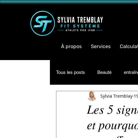
<meta 
À propos
Services
Calcula
Tous les posts
Beauté
entraî
Sylvia Tremblay
1
Inspiration
Informations
Les 5 sign
et pourquo